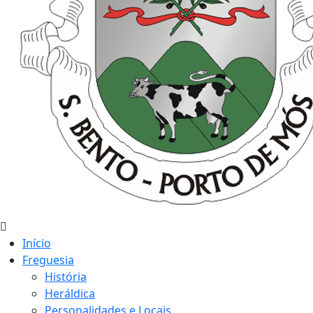
Início
Freguesia
História
Heráldica
Personalidades e Locais