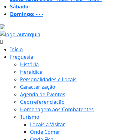
Sábado:
-
-
-
Domingo:
-
-
-
28.9 ºC
Início
Freguesia
História
Heráldica
Personalidades e Locais
Caracterização
Agenda de Eventos
Georreferenciação
Homenagem aos Combatentes
Turismo
Locais a Visitar
Onde Comer
Onde Ficar