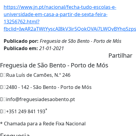
https://www.jn.pt/nacional/fecha-tudo-escolas-e-
universidade-em-casa-a-partir-de-sexta-feira-
13256762.html?
fbclid=IwAR2aTWtYyscAI8kV3ir5QokOVAi7LWQvBYhqSzp
Publicado por:
Freguesia de São Bento - Porto de Mós
Publicado em:
21-01-2021
Partilhar
Freguesia de São Bento - Porto de Mós
Rua Luís de Camões, N.º 246
2480 - 142 - São Bento - Porto de Mós
info@freguesiadesaobento.pt
*
+351 249 841 193
* Chamada para a Rede Fixa Nacional
Freguesia