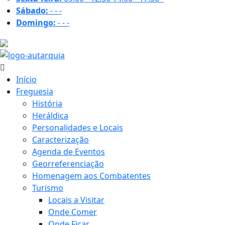
Sábado:
-
-
-
Domingo:
-
-
-
19.8 ºC
Início
Freguesia
História
Heráldica
Personalidades e Locais
Caracterização
Agenda de Eventos
Georreferenciação
Homenagem aos Combatentes
Turismo
Locais a Visitar
Onde Comer
Onde Ficar