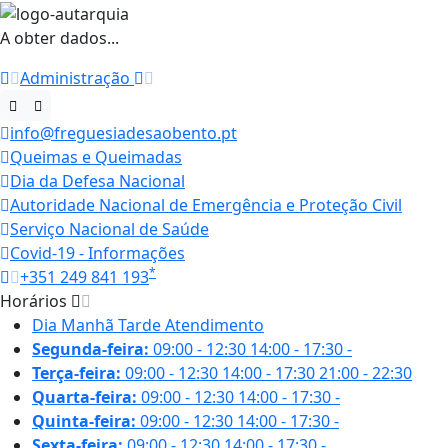
A obter dados...
Administração
info@freguesiadesaobento.pt
Queimas e Queimadas
Dia da Defesa Nacional
Autoridade Nacional de Emergência e Proteção Civil
Serviço Nacional de Saúde
Covid-19 - Informações
*
+351 249 841 193
Horários
Dia
Manhã
Tarde
Atendimento
Segunda-feira:
09:00 - 12:30
14:00 - 17:30
-
Terça-feira:
09:00 - 12:30
14:00 - 17:30
21:00 - 22:30
Quarta-feira:
09:00 - 12:30
14:00 - 17:30
-
Quinta-feira:
09:00 - 12:30
14:00 - 17:30
-
Sexta-feira:
09:00 - 12:30
14:00 - 17:30
-