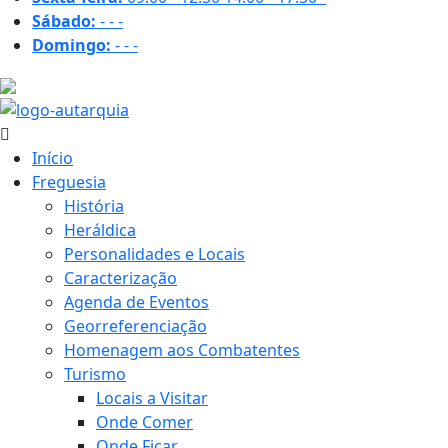
Sábado:
-
-
-
Domingo:
-
-
-
17 ºC
Início
Freguesia
História
Heráldica
Personalidades e Locais
Caracterização
Agenda de Eventos
Georreferenciação
Homenagem aos Combatentes
Turismo
Locais a Visitar
Onde Comer
Onde Ficar