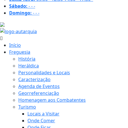
Sábado:
-
-
-
Domingo:
-
-
-
18.1 ºC
Início
Freguesia
História
Heráldica
Personalidades e Locais
Caracterização
Agenda de Eventos
Georreferenciação
Homenagem aos Combatentes
Turismo
Locais a Visitar
Onde Comer
Onde Ficar