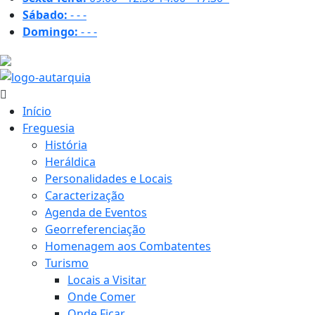
Sábado:
-
-
-
Domingo:
-
-
-
22.6 ºC
Início
Freguesia
História
Heráldica
Personalidades e Locais
Caracterização
Agenda de Eventos
Georreferenciação
Homenagem aos Combatentes
Turismo
Locais a Visitar
Onde Comer
Onde Ficar