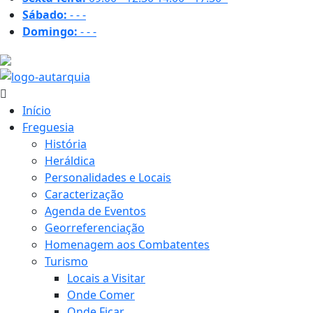
Sábado:
-
-
-
Domingo:
-
-
-
29.9 ºC
Início
Freguesia
História
Heráldica
Personalidades e Locais
Caracterização
Agenda de Eventos
Georreferenciação
Homenagem aos Combatentes
Turismo
Locais a Visitar
Onde Comer
Onde Ficar